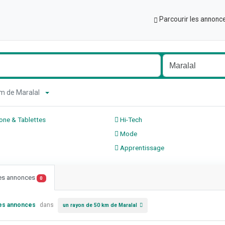
Parcourir les annonc
km de Maralal
ne & Tablettes
Hi-Tech
Mode
Apprentissage
les annonces
0
les annonces
dans
un rayon de 50 km de Maralal