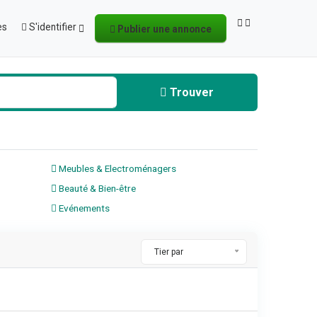
es
S'identifier
Publier une annonce
Trouver
Meubles & Electroménagers
Beauté & Bien-être
Evénements
Tier par