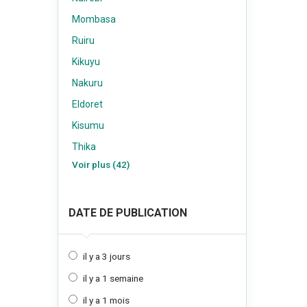
Mombasa
Ruiru
Kikuyu
Nakuru
Eldoret
Kisumu
Thika
Voir plus (42)
DATE DE PUBLICATION
il y a 3 jours
il y a 1 semaine
il y a 1 mois