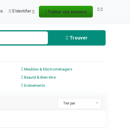
es
S'identifier
Publier une annonce
Trouver
Meubles & Electroménagers
Beauté & Bien-être
Evénements
Tier par