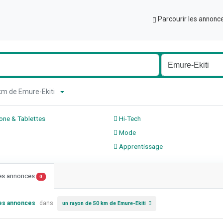
Parcourir les annonc
 km de Emure-Ekiti
ne & Tablettes
Hi-Tech
Mode
Apprentissage
les annonces
0
les annonces
dans
un rayon de 50 km de Emure-Ekiti