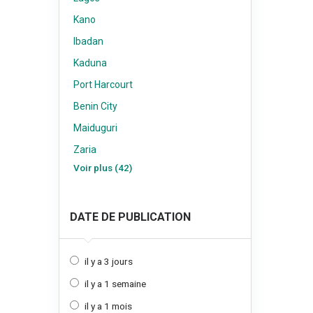
Kano
Ibadan
Kaduna
Port Harcourt
Benin City
Maiduguri
Zaria
Voir plus (42)
DATE DE PUBLICATION
il y a 3 jours
il y a 1 semaine
il y a 1 mois