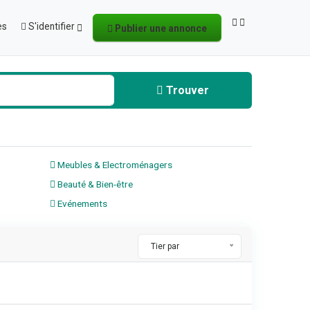
es
S'identifier
Publier une annonce
Trouver
Meubles & Electroménagers
Beauté & Bien-être
Evénements
Tier par