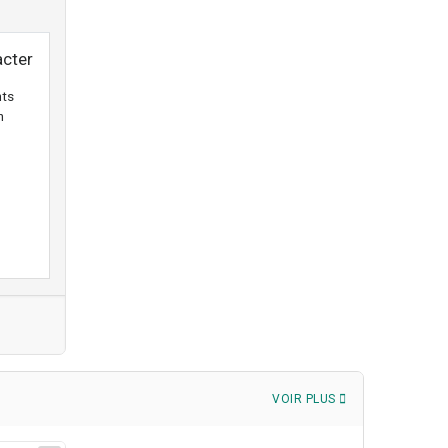
cter
nts
n
VOIR PLUS