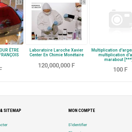
3
5
OUR ËTRE
Laboratoire Laroche Xavier
Multiplication d'arge
 FRANÇOIS
Center En Chimie Monétaire
multiplication d'
marabout [***]
120,000,000 F
F
100 F
& SITEMAP
MON COMPTE
cter
S'identifier