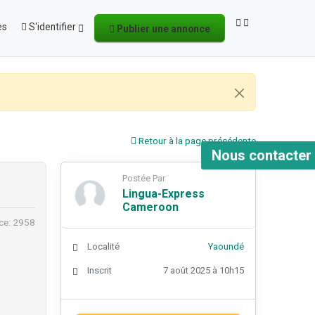
es
S'identifier
Publier une annonce
Retour à la page précédente
Nous contacter
Postée Par
Lingua-Express
Cameroon
ce: 2958
Localité
Yaoundé
Inscrit
7 août 2025 à 10h15