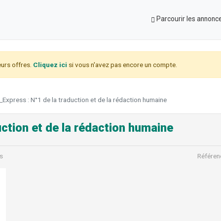
Parcourir les annonc
urs offres.
Cliquez ici
si vous n'avez pas encore un compte.
_Express : N°1 de la traduction et de la rédaction humaine
uction et de la rédaction humaine
s
Référen