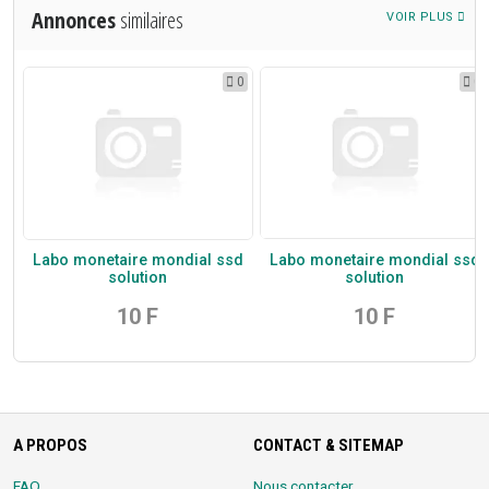
Annonces
similaires
VOIR PLUS
0
0
0
d
Labo monetaire mondial ssd
Labo monetaire mondial ssd
solution
solution
10 F
10 F
A PROPOS
CONTACT & SITEMAP
FAQ
Nous contacter