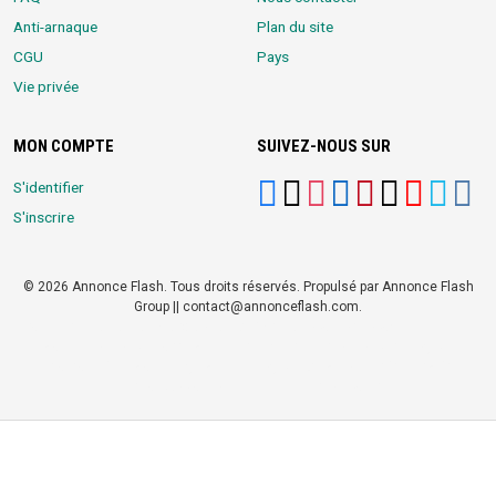
Anti-arnaque
Plan du site
CGU
Pays
Vie privée
MON COMPTE
SUIVEZ-NOUS SUR
S'identifier
S'inscrire
© 2026 Annonce Flash. Tous droits réservés. Propulsé par Annonce Flash
Group || contact@annonceflash.com.
Partners:
Meilleure Agence Web et Digitale
LocalHost Academy
|
Durrell
Market
|
Annonce Flash, Meilleur site de Petites Annonces
|
Logiciel
Whatsapp Bulk Marketing
|
Meilleur Logiciel CRM pour TPEs et PMEs
|
Réseau Social pour entrepreneurs Africains