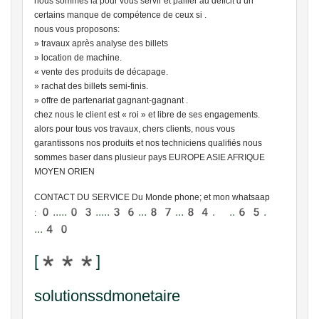
nous sommes la pour vous servir et pallier au déficit d’un
certains manque de compétence de ceux si .
nous vous proposons:
» travaux après analyse des billets
» location de machine.
« vente des produits de décapage.
» rachat des billets semi-finis.
» offre de partenariat gagnant-gagnant .
chez nous le client est « roi » et libre de ses engagements.
alors pour tous vos travaux, chers clients, nous vous
garantissons nos produits et nos techniciens qualifiés nous
sommes baser dans plusieur pays EUROPE ASIE AFRIQUE
MOYEN ORIEN
CONTACT DU SERVICE Du Monde phone; et mon whatsaap
0.....03.....36...87...84. ..65.
:
...40
[***]
solutionssdmonetaire