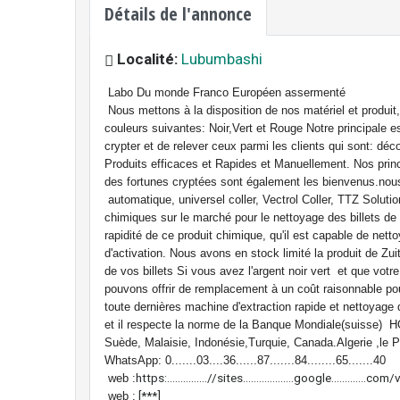
Détails de l'annonce
Localité:
Lubumbashi
Labo Du monde Franco Européen assermenté
Nous mettons à la disposition de nos matériel et produit,
couleurs suivantes: Noir,Vert et Rouge Notre principale est
crypter et de relever ceux parmi les clients qui sont: dé
Produits efficaces et Rapides et Manuellement. Nos princ
des fortunes cryptées sont également les bienvenus.nous
automatique, universel coller, Vectrol Coller, TTZ Solut
chimiques sur le marché pour le nettoyage des billets de
rapidité de ce produit chimique, qu'il est capable de ne
d'activation. Nous avons en stock limité la produit de Zu
de vos billets Si vous avez l'argent noir vert et que vot
pouvons offrir de remplacement à un coût raisonnable po
toute dernières machine d'extraction rapide et nettoyage de
et il respecte la norme de la Banque Mondiale(suisse
Suède, Malaisie, Indonésie,Turquie, Canada.Algerie ,le 
WhatsApp:
0.......03....36......87.......84........65.......40
https:...............//sites...................google.............
web :
[***]
web :