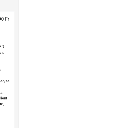
00 Fr
 5D.
ant
a
nalyse
s
la
lient
re,