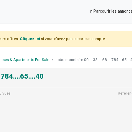
Parcourir les annonc
urs offres.
Cliquez ici
si vous n'avez pas encore un compte.
uses & Apartments For Sale
Labo monetaire 00.....33.....68.....784....65....
.784....65....40
6 vues
Référen