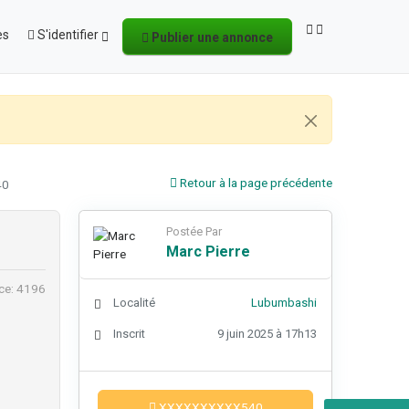
es
S'identifier
Publier une annonce
Retour à la page précédente
40
Postée Par
Marc Pierre
ce: 4196
Localité
Lubumbashi
Inscrit
9 juin 2025 à 17h13
XXXXXXXXXX540