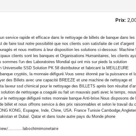
Prix:
2,0
un service rapide et efficace dans le nettoyage de billets de banque dans les
 de faire tout notre possibilité que nos clients soin satisfaite de cet d’argent
couragés et nous mettons à leur disposition les solutions ci-dessous: Machine
ipaux clients sont les banques et Organisations Humanitaires, les clients ay
 sommes l'un des Laboratoires Mondial qui ont mis sur pieds la solution
ion Universelle SSD Solution PK 58 distributeur et fabricant la MEILLEURE
 banque cryptés, la monnaie défiguré.Vous serez étonné par la puissance et l
ttoyer des Billets avec une capacité BREEZE et une machine de nettoyage et
itta laveur ssd chimical pour le nettoyage des BILLETS après bon résultat d’a
re solution de nettoyage a coagulé ou fait un mauvais parti avec le temps, nou
ur le nettoyage défiguré notes monnaie banque Anti-brise.Nous disposons de 
 billet et nous offrons service à des prix raisonnables et selon le travail du c
) HONG KONG, Espagne, Inde, Chine, USA. France Tunisie Cambodge,Angleter
Pakistan et Dubaï. Qatar et dans toute autre pays du Monde phone
com/view/................labochimimonetaire