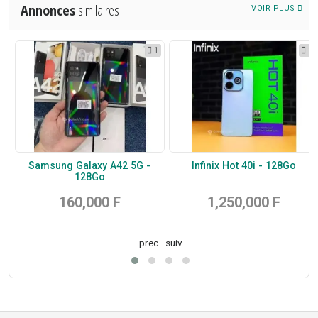
Annonces
similaires
VOIR PLUS
2
1
1
Samsung Galaxy A42 5G -
Infinix Hot 40i - 128Go
128Go
160,000 F
1,250,000 F
prec
suiv