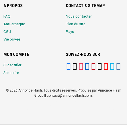
A PROPOS
CONTACT & SITEMAP
FAQ
Nous contacter
Anti-arnaque
Plan du site
CGU
Pays
Vie privée
MON COMPTE
SUIVEZ-NOUS SUR
S'identifier
S'inscrire
© 2026 Annonce Flash. Tous droits réservés. Propulsé par Annonce Flash
Group || contact@annonceflash.com.
Partners:
Meilleure Agence Web et Digitale
LocalHost Academy
|
Durrell
Market
|
Annonce Flash, Meilleur site de Petites Annonces
|
Logiciel
Whatsapp Bulk Marketing
|
Meilleur Logiciel CRM pour TPEs et PMEs
|
Réseau Social pour entrepreneurs Africains