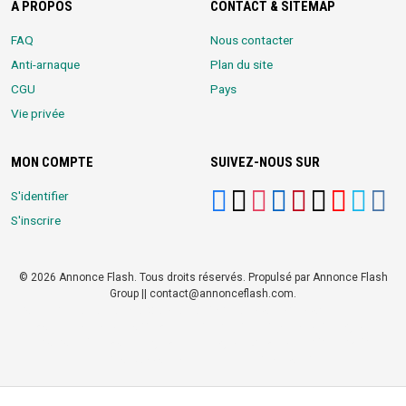
A PROPOS
CONTACT & SITEMAP
FAQ
Nous contacter
Anti-arnaque
Plan du site
CGU
Pays
Vie privée
MON COMPTE
SUIVEZ-NOUS SUR
S'identifier
S'inscrire
© 2026 Annonce Flash. Tous droits réservés. Propulsé par Annonce Flash
Group || contact@annonceflash.com.
Partners:
Meilleure Agence Web et Digitale
LocalHost Academy
|
Durrell
Market
|
Annonce Flash, Meilleur site de Petites Annonces
|
Logiciel
Whatsapp Bulk Marketing
|
Meilleur Logiciel CRM pour TPEs et PMEs
|
Réseau Social pour entrepreneurs Africains