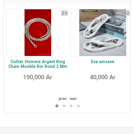
1
3
1
ou
Collier Homme Argent King
Eva unisexe
Chain Modèle Roi Rond 2 Mm
190,000 Ar
40,000 Ar
prec
suiv