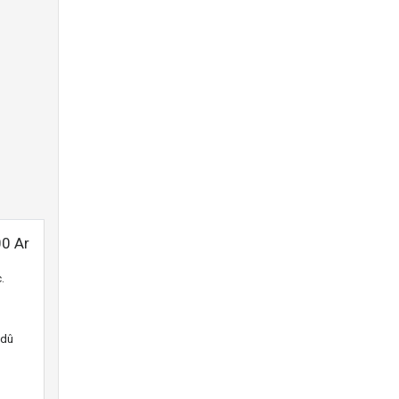
0 Ar
.
 dû