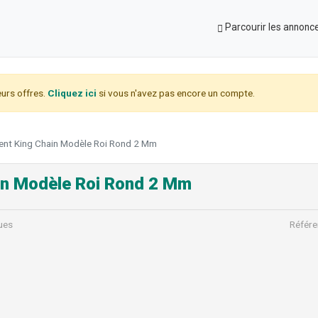
Parcourir les annonc
urs offres.
Cliquez ici
si vous n'avez pas encore un compte.
ent King Chain Modèle Roi Rond 2 Mm
in Modèle Roi Rond 2 Mm
ues
Référe