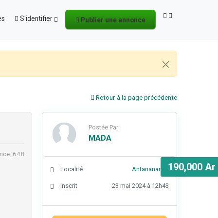
es
S'identifier
Publier une annonce
Retour à la page précédente
Postée Par
MADA
nce: 648
190,000 Ar
Localité
Antananarivo
Inscrit
23 mai 2024 à 12h43